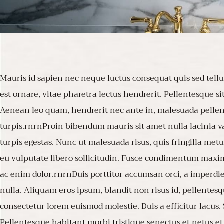
Mauris id sapien nec neque luctus consequat quis sed tellus.
est ornare, vitae pharetra lectus hendrerit. Pellentesque s
Aenean leo quam, hendrerit nec ante in, malesuada pellen
turpis.rnrnProin bibendum mauris sit amet nulla lacinia v
turpis egestas. Nunc ut malesuada risus, quis fringilla metu
eu vulputate libero sollicitudin. Fusce condimentum maximu
ac enim dolor.rnrnDuis porttitor accumsan orci, a imperdiet
nulla. Aliquam eros ipsum, blandit non risus id, pellentes
consectetur lorem euismod molestie. Duis a efficitur lacu
Pellentesque habitant morbi tristique senectus et netus et