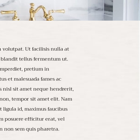
olutpat. Ut facilisis nulla at
t blandit tellus fermentum ut.
imperdiet, pretium in
etus et malesuada fames ac
s nisl sit amet neque hendrerit,
 non, tempor sit amet elit. Nam
t ligula id, maximus faucibus
 posuere efficitur erat, vel
an non sem quis pharetra.