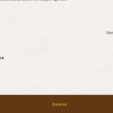
Our
.
s
Assess