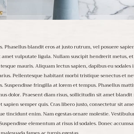
 Phasellus blandit eros at justo rutrum, vel posuere sapien v
it amet vulputate ligula. Nullam suscipit hendrerit metus, e
tesque mauris. Aliquam lectus sapien, dapibus eu sodales 
arius. Pellentesque habitant morbi tristique senectus et n
s. Suspendisse fringilla at lorem et tempus. Phasellus matti
s dolor. Praesent diam risus, sollicitudin sit amet blandit
 sapien semper quis. Cras libero justo, consectetur sit ame
que tincidunt enim. Nam egestas ornare molestie. Vestibulum
s. Suspendisse elementum at risus id sodales. Donec accums
 malesuada fames ac turpis egestas.