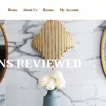
Home
About Us
Rooms
My Account
NS REVIEWED