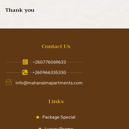
Thank you
Contact Us
+260776069633
+260966335330
info@mahanaimapartments.com
Links
Package Special
Luxury Rooms