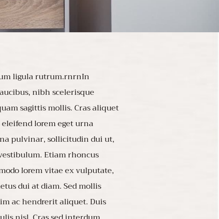
tum ligula rutrum.rnrnIn
faucibus, nibh scelerisque
am sagittis mollis. Cras aliquet
 eleifend lorem eget urna
 pulvinar, sollicitudin dui ut,
 vestibulum. Etiam rhoncus
mmodo lorem vitae ex vulputate,
tus dui at diam. Sed mollis
nim ac hendrerit aliquet. Duis
ulis nisl. Cras sed interdum