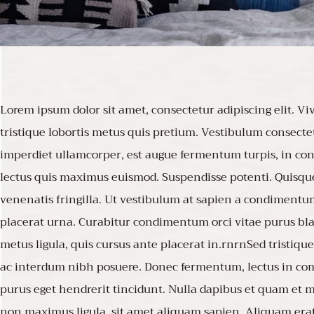
Lorem ipsum dolor sit amet, consectetur adipiscing elit.
tristique lobortis metus quis pretium. Vestibulum consectet
imperdiet ullamcorper, est augue fermentum turpis, in cons
lectus quis maximus euismod. Suspendisse potenti. Quisque
venenatis fringilla. Ut vestibulum at sapien a condimentum.
placerat urna. Curabitur condimentum orci vitae purus bl
metus ligula, quis cursus ante placerat in.rnrnSed tristiq
ac interdum nibh posuere. Donec fermentum, lectus in com
purus eget hendrerit tincidunt. Nulla dapibus et quam et mo
non maximus ligula, sit amet aliquam sapien. Aliquam erat v