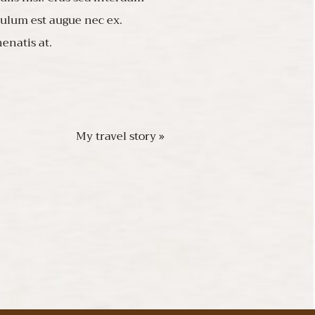
bulum est augue nec ex.
enatis at.
My travel story »