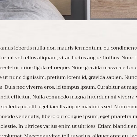
 Vivamus lobortis nulla non mauris fermentum, eu condimen
ur mi vel tellus aliquam, vitae luctus augue finibus. Nunc 
ectetur nunc ligula et neque. Nunc gravida massa auctor qu
 ut nunc dignissim, pretium lorem id, gravida sapien. Nunc
 Duis nec viverra eros, id tempus ipsum. Curabitur at magna
andit efficitur. Nulla commodo magna interdum mi viverra
ue scelerisque elit, eget iaculis augue maximus sed. Nam co
modo venenatis, libero dui congue ipsum, eget pharetra me
lestie. In ultrices varius enim ut ultrices. Etiam blandit e
olutpat. Maecenas vitae tellus varius, aliquet ante eu, iac